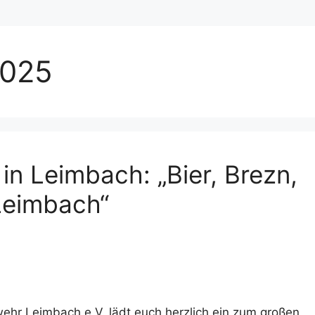
2025
in Leimbach: „Bier, Brezn,
 Leimbach“
ehr Leimbach e.V. lädt euch herzlich ein zum großen