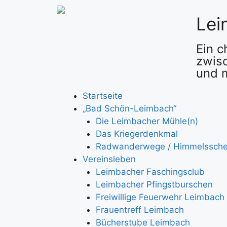
Lei
Ein 
zwis
und m
Startseite
„Bad Schön-Leimbach“
Die Leimbacher Mühle(n)
Das Kriegerdenkmal
Radwanderwege / Himmelssch
Vereinsleben
Leimbacher Faschingsclub
Leimbacher Pfingstburschen
Freiwillige Feuerwehr Leimbach
Frauentreff Leimbach
Bücherstube Leimbach