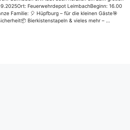
09.2025Ort: Feuerwehrdepot LeimbachBeginn: 16.00
nze Familie: 🎈 Hüpfburg – für die kleinen Gäste🎯
cherheit📦 Bierkistenstapeln & vieles mehr – …