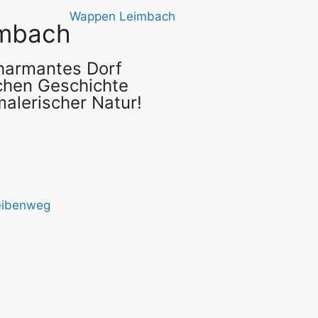
mbach
charmantes Dorf
chen Geschichte
alerischer Natur!
eibenweg