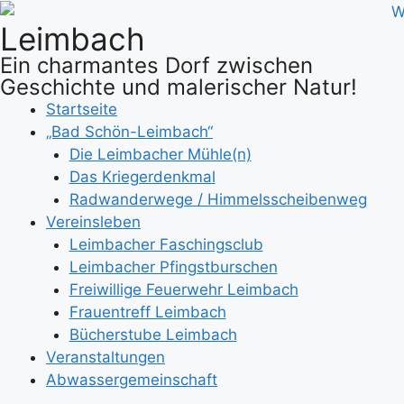
Zum
Leimbach
Inhalt
springen
Ein charmantes Dorf zwischen
Geschichte und malerischer Natur!
Startseite
„Bad Schön-Leimbach“
Die Leimbacher Mühle(n)
Das Kriegerdenkmal
Radwanderwege / Himmelsscheibenweg
Vereinsleben
Leimbacher Faschingsclub
Leimbacher Pfingstburschen
Freiwillige Feuerwehr Leimbach
Frauentreff Leimbach
Bücherstube Leimbach
Veranstaltungen
Abwassergemeinschaft